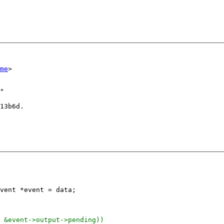
me
"

13b6d.
