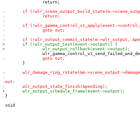
 		return;

 	}

 }
